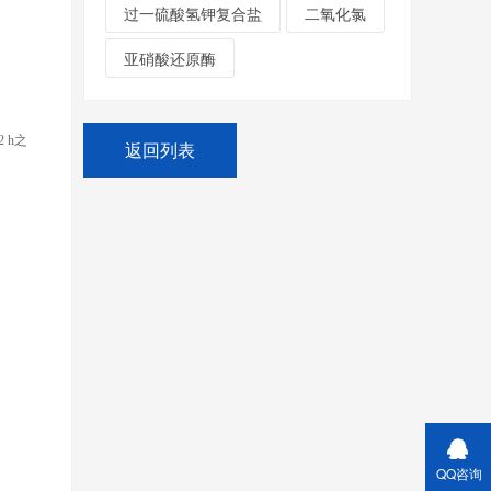
过一硫酸氢钾复合盐
二氧化氯
亚硝酸还原酶
2 h之
返回列表
QQ咨询