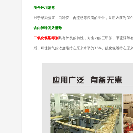
圈舍环境消毒
对于感染猪瘟、口蹄疫、禽流感等疾病的圈舍，采用浓度为
30
舍内异味高效清除
二氧化氯消毒剂
具有除臭的特性，对舍内的三甲胺、甲硫醇等
后，可使氨气的浓度维持在原来水平的3.5%、硫化氢维持在原