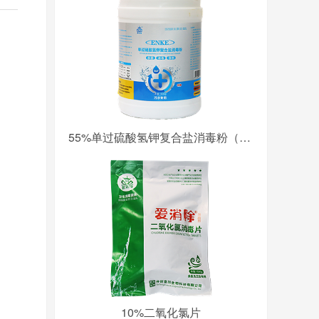
55%单过硫酸氢钾复合盐消毒粉（污水专用）
10%二氧化氯片